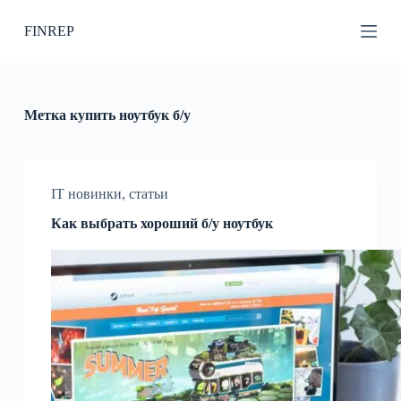
П
FINREP
е
р
е
й
т
и
Метка
купить ноутбук б/у
к
с
у
т
и
IT новинки
,
статьи
Как выбрать хороший б/у ноутбук