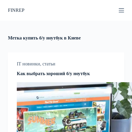
П
FINREP
е
р
е
й
т
и
Метка
купить б/у ноутбук в Киеве
к
с
у
т
и
IT новинки
,
статьи
Как выбрать хороший б/у ноутбук