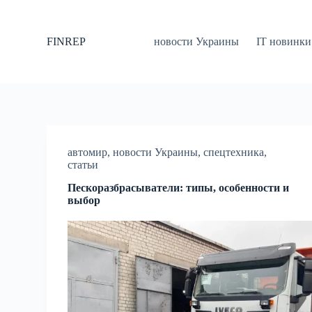
П
е
р
FINREP
новости Украины
IT новинки
е
й
т
и
к
с
у
т
и
автомир
,
новости Украины
,
спецтехника
,
статьи
Пескоразбрасыватели: типы, особенности и
выбор