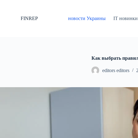
П
е
р
FINREP
новости Украины
IT новинки
е
й
т
и
к
с
у
Как выбрать прави
т
и
editors editors