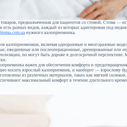
товаров, предназначенная для пациентов со стомой. Стома — ис
 есть разных видов, каждый из которых адаптирован под индиви
toma.com.ua
нужного калоприемника.
в калоприемников, включая одноразовые и многоразовые модели
ные, ежедневные или послеоперационные, дренированные или н
илизации, но могут быть дороже в долгосрочной перспективе. 
тки.
приемника важен для обеспечения комфорта и предотвращения ут
удно носить взрослый калоприемник, и наоборот — взрослому буд
отовлены из различных материалов, таких как мягкий силикон,
еспечивают максимальный комфорт в течение длительного времен