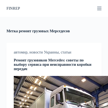
П
FINREP
е
р
е
й
т
и
Метка
ремонт грузовых Мерседесов
к
с
у
т
и
автомир
,
новости Украины
,
статьи
Ремонт грузовиков Mercedes: советы по
выбору сервиса при неисправности коробки
передач