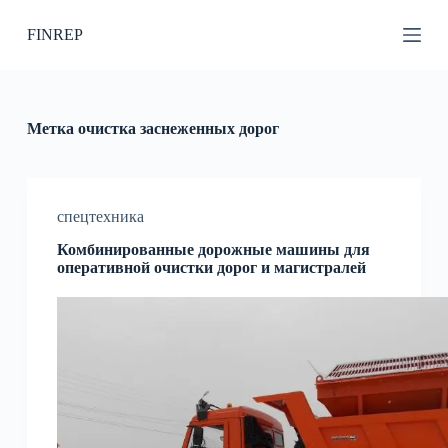
П
FINREP
е
р
е
й
т
и
Метка
очистка заснеженных дорог
к
с
у
т
и
спецтехника
Комбинированные дорожные машины для
оперативной очистки дорог и магистралей