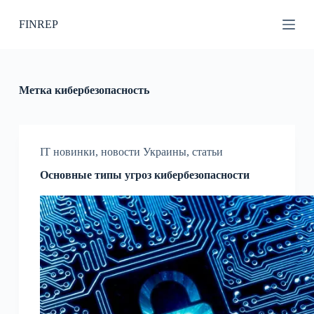
П
FINREP
е
р
е
й
т
и
Метка
кибербезопасность
к
с
у
т
и
IT новинки
,
новости Украины
,
статьи
Основные типы угроз кибербезопасности