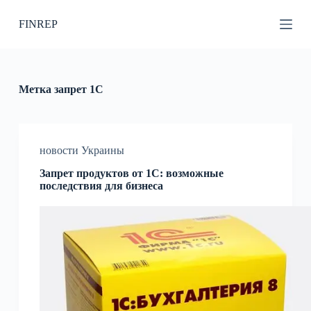
П
FINREP
е
р
е
й
т
и
Метка
запрет 1С
к
с
у
т
и
новости Украины
Запрет продуктов от 1С: возможные
последствия для бизнеса