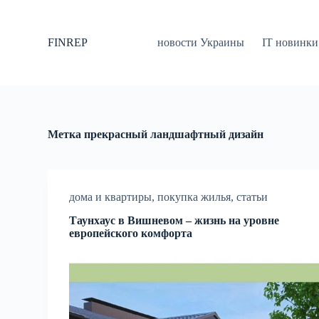
П
е
р
FINREP
новости Украины
IT новинки
е
й
т
и
к
с
у
Метка
прекрасный ландшафтный дизайн
т
и
дома и квартиры
,
покупка жилья
,
статьи
Таунхаус в Вишневом – жизнь на уровне
европейского комфорта