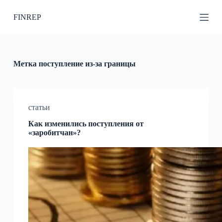
П
FINREP
е
р
е
й
т
и
Метка
поступление из-за границы
к
с
у
т
и
статьи
Как изменились поступления от
«заробитчан»?