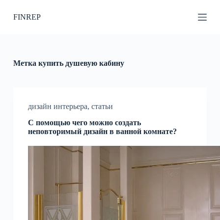
П
FINREP
е
р
е
й
т
и
Метка
купить душевую кабину
к
с
у
т
и
дизайн интерьера
,
статьи
С помощью чего можно создать
неповторимый дизайн в ванной комнате?